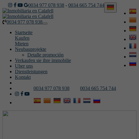
0034 977 078 938
-
0034 665 754 744
0034 977 078 938
Toggle
navigation
Startseite
Kaufen
Mieten
Neubauprojekte
Detalle promoción
Verkaufen sie ihre immobilie
Uber uns
Dienstleistungen
Kontakt
0034 977 078 938
0034 665 754 744