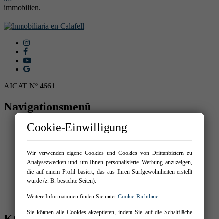
immobilien.
AICAT Nº 4661
Navigationsmenü
Cookie-Einwilligung
Startseite
Kaufen
Mieten
Neubauprojekte
Wir verwenden eigene Cookies und Cookies von Drittanbietern zu
Detalle promoción
Analysezwecken und um Ihnen personalisierte Werbung anzuzeigen,
Verkaufen sie ihre immobilie
die auf einem Profil basiert, das aus Ihren Surfgewohnheiten erstellt
Uber uns
wurde (z. B. besuchte Seiten).
Dienstleistungen
Weitere Informationen finden Sie unter
Cookie-Richtlinie
.
Kontakt
Sie können alle Cookies akzeptieren, indem Sie auf die Schaltfläche
KONTAKTIERE UNS