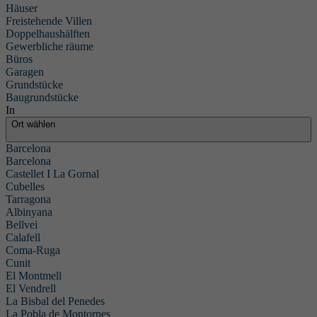
Häuser
Freistehende Villen
Doppelhaushälften
Gewerbliche räume
Büros
Garagen
Grundstücke
Baugrundstücke
In
Ort wählen
Barcelona
Barcelona
Castellet I La Gornal
Cubelles
Tarragona
Albinyana
Bellvei
Calafell
Wir bieten
Coma-Ruga
Ihnen die
Cunit
El Montmell
Immobilie,
El Vendrell
die Sie
La Bisbal del Penedes
suchen
La Pobla de Montornes