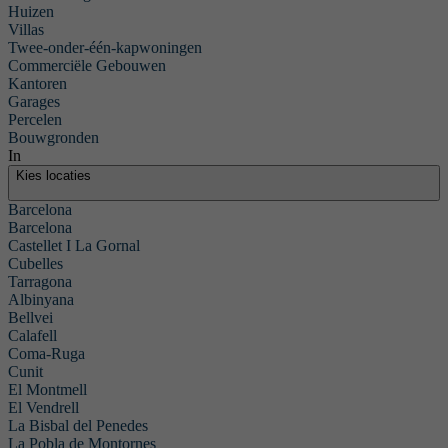
Huizen
Villas
Twee-onder-één-kapwoningen
Commerciële Gebouwen
Kantoren
Garages
Percelen
Bouwgronden
In
Kies locaties
Barcelona
Barcelona
Castellet I La Gornal
Cubelles
Tarragona
Albinyana
Bellvei
Calafell
Wij
Coma-Ruga
bieden
Cunit
El Montmell
de
El Vendrell
woning
La Bisbal del Penedes
die u
La Pobla de Montornes