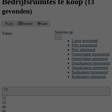
Bedrijfsruimtes te koop
(13
gevonden)
Lijst
Rooster
Kaart
Sorteren op
Tonen
---
Laatst gewijzigd
Prijs toenemend
Prijs afnemend
Oppervlakte toenemend
Oppervlakte afnemend
Slaapkamers toenemend
Slaapkamers afnemend
Badkamers toenemend
Badkamers afnemend
12
12
24
48
96