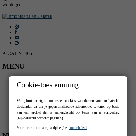
woningen.
AICAT Nº 4661
MENU
Home
Cookie-toestemming
Kopen
Verhuren
Nieuw-gebouwd
Detalle promoción
We gebruiken eigen cookies en cookies van derden voor analytische
Verkoop uw woning
doeleinden en om je gepersonaliseerde advertenties te tonen op basis
Wij
van een profiel dat is samengesteld op basis van je surfgedrag
Diensten
(bijvoorbeeld bezochte pagina's).
Contact
Voor meer informatie, raadpleeg het
cookiebeleid
.
NEEM CONTACT MET ONS OP