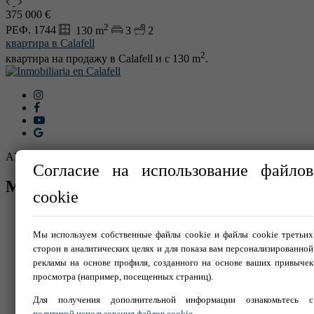
375 000 €
2
РЕФ. 1744
130 m
3
2
квартира в Calafell
2
квартира на продажу в Calafell и с 130 m
.
AICAT Nº 4661
Согласие на использование файлов
МЕНЮ
cookie
Главная
Покупка
Мы используем собственные файлы cookie и файлы cookie третьих
Аренда
сторон в аналитических целях и для показа вам персонализированной
Новостройки
рекламы на основе профиля, созданного на основе ваших привычек
Detalle promoción
просмотра (например, посещенных страниц).
Продать свою недвижимость
Мы
Для получения дополнительной информации ознакомьтесь с
Услуги
политикой использования файлов cookie
.