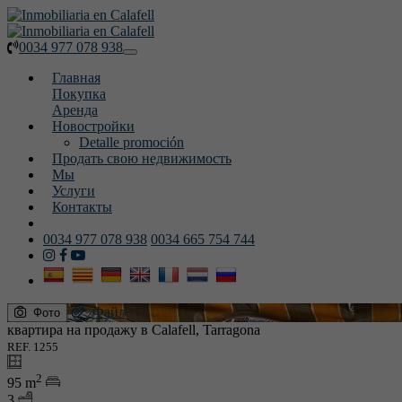
0034 977 078 938
Toggle
navigation
Главная
Покупка
Аренда
Новостройки
Detalle promoción
Продать свою недвижимость
Мы
Услуги
Контакты
0034 977 078 938
0034 665 754 744
Файл
Фото
квартира на продажу в Calafell, Tarragona
REF. 1255
2
95 m
3