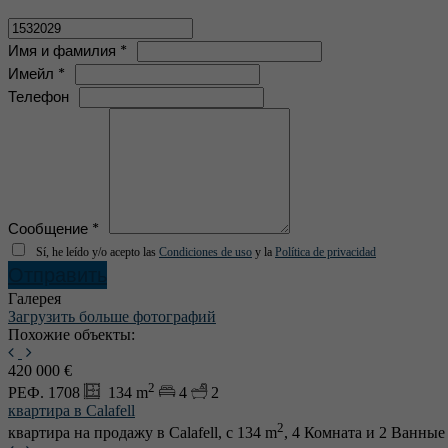
Имя и фамилия *
Имейл *
Телефон
Сообщение *
Sí, he leído y/o acepto las
Condiciones de uso
y la
Política de privacidad
Отправить
Галерея
Загрузить больше фотографий
Похожие объекты:
420 000 €
2
РЕФ. 1708
134 m
4
2
квартира в Calafell
2
квартира на продажу в Calafell, с 134 m
, 4 Комната и 2 Ванны