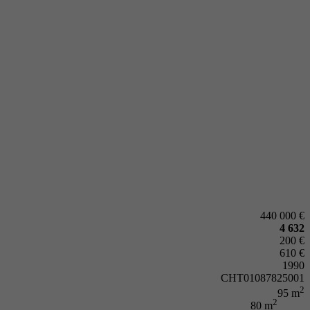
440 000 €
4 632
200 €
610 €
1990
CHT01087825001
2
95 m
2
80 m