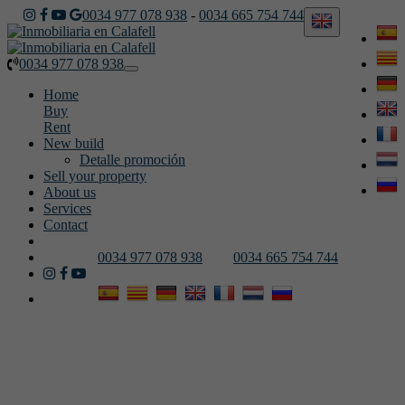
0034 977 078 938
-
0034 665 754 744
0034 977 078 938
Toggle
navigation
Home
Buy
Rent
New build
Detalle promoción
Sell your property
About us
Services
Contact
0034 977 078 938
0034 665 754 744