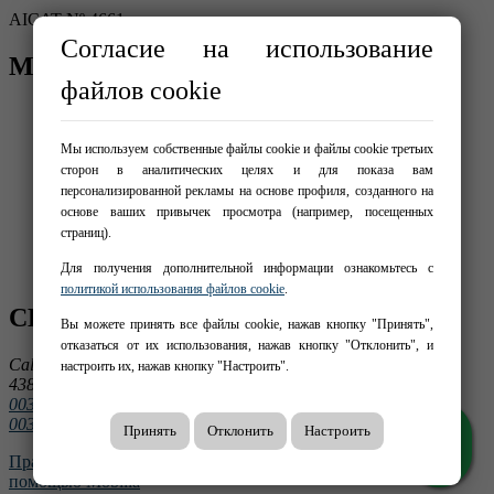
AICAT Nº 4661
Согласие на использование
МЕНЮ
файлов cookie
Главная
Покупка
Мы используем собственные файлы cookie и файлы cookie третьих
Аренда
сторон в аналитических целях и для показа вам
Новостройки
Detalle promoción
персонализированной рекламы на основе профиля, созданного на
Продать свою недвижимость
основе ваших привычек просмотра (например, посещенных
Мы
страниц).
Услуги
Для получения дополнительной информации ознакомьтесь с
Контакты
политикой использования файлов cookie
.
СВЯЖИТЕСЬ С НАМИ
Вы можете принять все файлы cookie, нажав кнопку "Принять",
отказаться от их использования, нажав кнопку "Отклонить", и
Calle Montserrat 4
настроить их, нажав кнопку "Настроить".
43820 Calafell
0034 977 078 938
0034 665 754 744
Принять
Отклонить
Настроить
Правовая информация
|
Защита данных
|
Куки
|
Создано с
помощью Mobilia