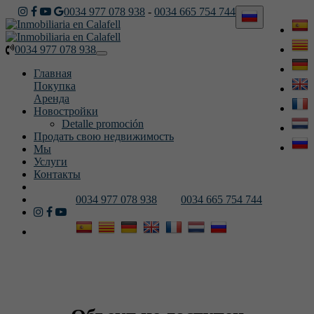
0034 977 078 938
-
0034 665 754 744
0034 977 078 938
Toggle
navigation
Главная
Покупка
Аренда
Новостройки
Detalle promoción
Продать свою недвижимость
Мы
Услуги
Контакты
0034 977 078 938
0034 665 754 744